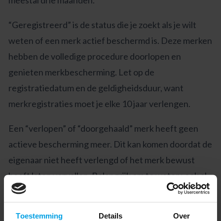
“Geregistreerd” is de status die je zoekt als je wilt
weten of een merk actief beschermd is. Deze merken
hebben de volledige procedure doorlopen en
genieten merkbescherming. Let op de
registratiedatum en de geldigheidsduur, want
merkregistraties moet je elke 10 jaar verlengen.
Een “verlopen” of “doorgehaald” merk heeft geen
actieve bescherming meer. Dit kan komen doordat de
eigenaar niet heeft verlengd of het merk bewust
heeft laten vervallen. Belangrijk om te weten: ook al
is een merk verlopen, de voormalige eigenaar kan nog
steeds rechten hebben op basis van gebruik in de
Toestemming
Details
Over