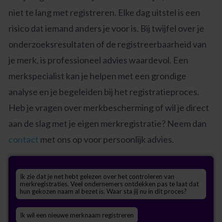
niet te lang met registreren. Elke dag uitstel is een
risico dat iemand anders je voor is. Bij twijfel over je
onderzoeksresultaten of de registreerbaarheid van
je merk, is professioneel advies waardevol. Een
merkspecialist kan je helpen met een grondige
analyse en je begeleiden bij het registratieproces.
Heb je vragen over merkbescherming of wil je direct
aan de slag met je eigen merkregistratie? Neem dan
contact
met ons op voor persoonlijk advies.
Ik zie dat je net hebt gelezen over het controleren van
merkregistraties. Veel ondernemers ontdekken pas te laat dat
hun gekozen naam al bezet is. Waar sta jij nu in dit proces?
Ik wil een nieuwe merknaam registreren
Hulp bij het vinden van een alternatieve naam