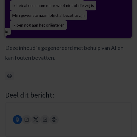
Zo snel mogelijk, ik wil door met mijn plannen
Alleen België
Kosten van
Benelux (België, Nederland, Luxemburg)
Het
Deze week nog
Ik heb al een naam maar weet niet of die vrij is
Onderzoeken of ik toch die naam kan gebruiken
Naam
Naam
Naam
Ik heb nog even tijd
Heel Europa
merkregistratie
Weet ik nog niet zeker
registratieproces
Mijn gewenste naam blijkt al bezet te zijn
Advies over mijn opties
Ik ben nog aan het oriënteren
Verschillen tussen Benelux/EU
E-mailadres
E-mailadres
E-mailadres
registratie
Deze inhoud is gegenereerd met behulp van AI en
kan fouten bevatten.
Telefoonnummer (optioneel)
Telefoonnummer (optioneel)
Telefoonnummer (optioneel)
Wat merkbescherming precies
inhoudt
Dit wil ik weten
Verstuur mijn aanvraag
Stuur mijn vraag
Ik wil meer informatie
Deel dit bericht: