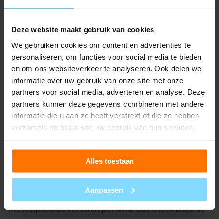
markt. Check daarom altijd of het merk nog actief
gebruikt wordt voordat je een vergelijkbare naam
Deze website maakt gebruik van cookies
overweegt.
We gebruiken cookies om content en advertenties te
Kan ik een verlopen
personaliseren, om functies voor social media te bieden
en om ons websiteverkeer te analyseren. Ook delen we
merk opnieuw
informatie over uw gebruik van onze site met onze
partners voor social media, adverteren en analyse. Deze
registreren?
partners kunnen deze gegevens combineren met andere
informatie die u aan ze heeft verstrekt of die ze hebben
verzameld op basis van uw gebruik van hun services.
Een verlopen merk opnieuw registreren is mogelijk,
maar vraagt om voorzichtigheid. Na het verlopen van
een
merkregistratie
heeft de oorspronkelijke
Alles toestaan
eigenaar meestal nog zes maanden de tijd om het
Aanpassen
merk te herstellen met terugwerkende kracht. Deze
herstelperiode verschilt per land, dus check altijd de