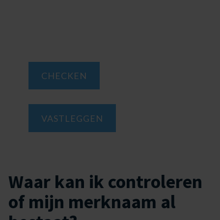
Controleer gratis en snel of jouw
merknaam nog beschikbaar is. Of
leg je merknaam direct vast via de
online tool.
CHECKEN
VASTLEGGEN
Waar kan ik controleren
of mijn merknaam al