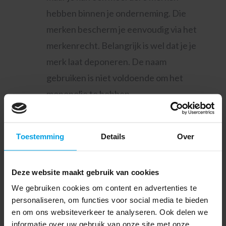
hebben binnen je onderneming. Die
merken bescherm je eenvoudig via het
merkenrecht. Belangrijk is wel dat je je
merk laat deponeren. De naam
gebruiken is niet voldoende om het
monopolie te hebben.
Het grote voordeel van het deponeren
van je merk is dat je als houder
Toestemming
Details
Over
beschermd bent in het hele gebied
waarvoor je registratie geldt,
Deze website maakt gebruik van cookies
bijvoorbeeld de Benelux of de Europese
We gebruiken cookies om content en advertenties te
Unie. Gebruikt een concurrent dezelfde
personaliseren, om functies voor social media te bieden
en om ons websiteverkeer te analyseren. Ook delen we
naam of een gelijkaardige naam, dan kan
informatie over uw gebruik van onze site met onze