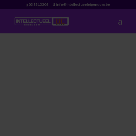
03 3313306
info@intellectueeleigendom.be
Merkenrecht
Alle informatie over het
merkenrecht
vind je
hier in één overzicht online…