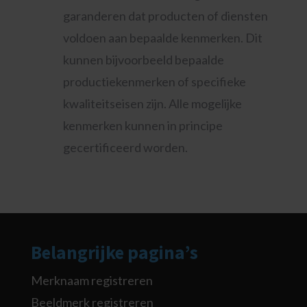
garanderen dat producten of diensten
voldoen aan bepaalde kenmerken. Dit
kunnen bijvoorbeeld bepaalde
productiekenmerken of specifieke
kwaliteitseisen zijn. Alle mogelijke
kenmerken kunnen in principe
gecertificeerd worden.
Belangrijke pagina’s
Merknaam registreren
Beeldmerk registreren