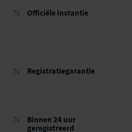
Officiële instantie
N
Alles wordt geregistreerd bij de
officiële instantie en daardoor weet je
zeker dat je altijd kunt aantonen dat
jouw rechten beschermd zijn.
Registratiegarantie
N
Jouw intellectuele eigendomsrechten
worden gegarandeerd niet geweigerd
en dat geeft zekerheid bij je registratie.
Binnen 24 uur
N
geregistreerd