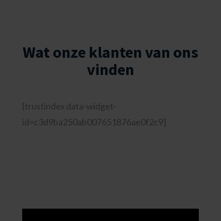
Wat onze klanten van ons
vinden
[trustindex data-widget-
id=c3d9ba250ab007651876ae0f2c9]