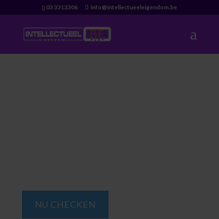
03 3313306
info@intellectueeleigendom.be
Intellectueel
eigendom
Gratis in 1 minuut controleren of je
intellectueel eigendom
te beschermen is…
NU CHECKEN