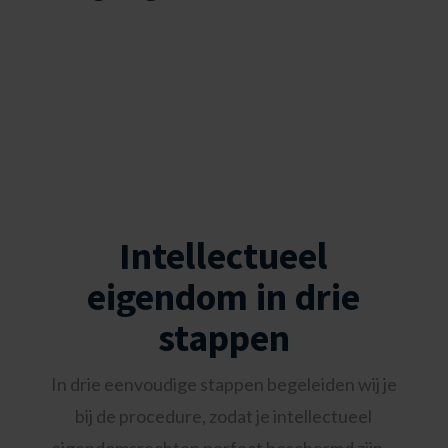
We kunnen altijd binnen 24 uur
registreren in elk land wereldwijd.
Intellectueel
eigendom in drie
stappen
In drie eenvoudige stappen begeleiden wij je
bij de procedure, zodat je intellectueel
eigendomsrechten perfect beschermd zijn…