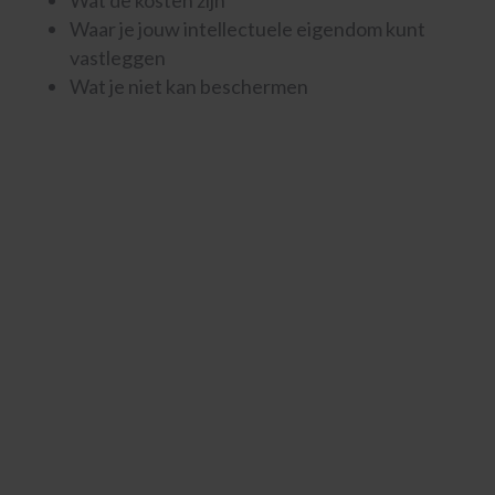
Waar je jouw intellectuele eigendom kunt
vastleggen
Wat je niet kan beschermen
Controleer of jouw
intellectueel
eigendomsrecht te
registreren is
…