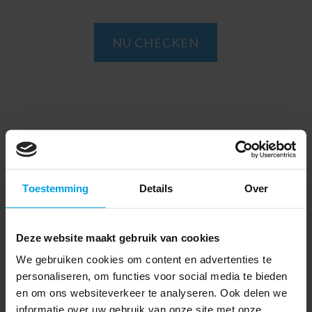
NU CHECKEN
Chipsrecht
Toestemming
Details
Over
Deze bescherming vraag je aan voor chips.
Dat zijn flinterdunne plakjes
Deze website maakt gebruik van cookies
halfgeleidermateriaal. Ze zitten bijvoorbeeld
We gebruiken cookies om content en advertenties te
in huishoudelijke apparaten, computers en
personaliseren, om functies voor social media te bieden
machines. Je kunt je chip enkel beschermen
en om ons websiteverkeer te analyseren. Ook delen we
informatie over uw gebruik van onze site met onze