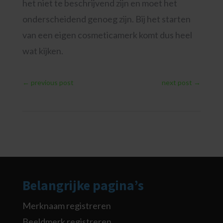
het niet te beschrijvend zijn en moet het
onderscheidend genoeg zijn. Bij het starten
van een eigen cosmeticamerk komt dus heel
wat kijken.
←
previous post
next post
→
Belangrijke pagina’s
Merknaam registreren
Beeldmerk registreren