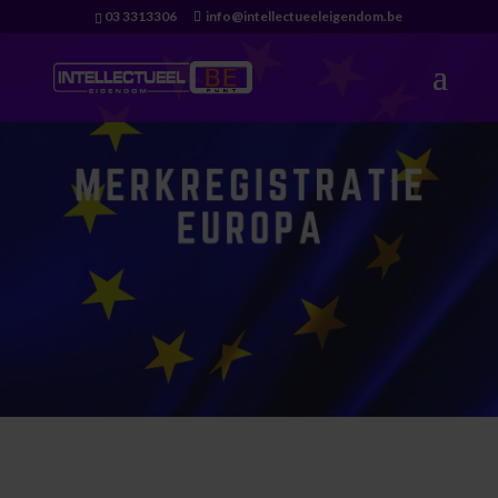
03 3313306
info@intellectueeleigendom.be