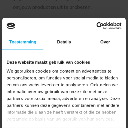
om jouw producten uit te proberen.
De verpakking van je
cosmeticaproducten
Toestemming
Details
Over
Natuurlijk moet je ook nadenken over de
verpakking waarin je je producten aanbiedt.
Deze website maakt gebruik van cookies
Wil je je eigen cosmeticalijn starten, dan mag
We gebruiken cookies om content en advertenties te
je marketing en branding niet over het hoofd
personaliseren, om functies voor social media te bieden
zien. Klanten zullen zelfs de meest sterke
en om ons websiteverkeer te analyseren. Ook delen we
informatie over uw gebruik van onze site met onze
producten niet aanschaffen wanneer deze
partners voor social media, adverteren en analyse. Deze
online en in de schappen van fysieke winkels
partners kunnen deze gegevens combineren met andere
niet zichtbaar zijn. Je kunt ervoor kiezen je
informatie die u aan ze heeft verstrekt of die ze hebben
verzameld op basis van uw gebruik van hun services.
verpakking zelf te ontwerpen, maar in de